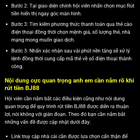
Bước 2: Tại giao diện chính hội viên nhấn chọn mục Rút
tiền hiển thị ngay góc màn hình.
Bước 3: Tìm kiếm phương thức thanh toán qua thẻ cào
điện thoại đồng thời chọn mệnh giá, số lượng thẻ, nhà
mạng mong muốn giao dịch.
Bước 3: Nhấn xác nhận sau vài phút nền tảng sẽ xử lý
lệnh đồng thời cung cấp mã thẻ về số điện thoại thành
công.
Nội dung cực quan trọng anh em cần nắm rõ khi
rút tiền BJ88
Hội viên cần nắm bắt các điều kiện cũng như nội dung
quan trọng để quy trình rút tiền BJ88 được diễn ra thuận
lợi, nói không với gián đoạn. Theo đó bạn cần nắm bắt
những vấn đề được cập nhật dưới đây:
Link truy cập nhà cái cần được lựa chọn cẩn thận để