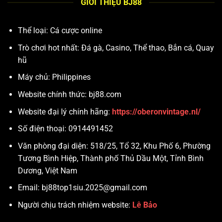
GIỚI THIỆU BJ88
Thể loại: Cá cược online
Trò chơi hot nhất: Đá gà, Casino, Thể thao, Bắn cá, Quay
hũ
Máy chủ: Philippines
Website chính thức: bj88.com
Website đại lý chính hãng:
https://oberonvintage.nl/
Số điện thoại:
0914491452
Văn phòng đại diện:
518/25, Tổ 32, Khu Phố 6, Phường
Tương Bình Hiệp, Thành phố Thủ Dầu Một, Tỉnh Bình
Dương, Việt Nam
Email:
bj88top1siu.2025@gmail.com
Người chịu trách nhiệm website:
Lê Bảo