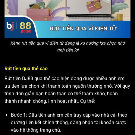
Kênh rút tiền qua ví điện tử đang là xu hướng lựa chọn nhờ
tính tiện lợi
Rút tiền qua thẻ cào
Rút tiền BJ88
qua thẻ cào hiện đang được nhiều anh em
ưu tiên lựa chọn khi thanh toán nguồn thưởng nhỏ. Với quy
trình đơn giản bạn hoàn toàn có thể tham khảo, hoàn
thành nhanh chóng, linh hoạt nhất. Cụ thể:
Bước 1: Đầu tiên anh em cần truy cập vào nhà cái theo
đường liên kết chính thống, đăng nhập tài khoản cược
vào hệ thống trang chủ.