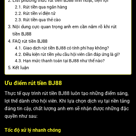
List phương thức rút tiền BJ88 linh hoạt, tiện lợi
Rút tiền qua ngân hàng
Rút tiền ví điện tử
Rút tiền qua thẻ cào
Nội dung cực quan trọng anh em cần nắm rõ khi rút
tiền BJ88
FAQ rút tiền BJ88
Giao dịch rút tiền BJ88 có tính phí hay không?
Điều kiện rút tiền yêu cầu hội viên cần đáp ứng là gì?
Hạn mức thanh toán tại BJ88 như thế nào?
Kết luận
Ưu điểm rút tiền BJ88
Thực tế quy trình rút tiền BJ88 luôn tạo những điểm sáng,
lợi thế dành cho hội viên. Khi lựa chọn dịch vụ tại nền tảng
đáng tin cậy, chất lượng anh em sẽ nhận được những đặc
quyền như sau:
Tốc độ xử lý nhanh chóng