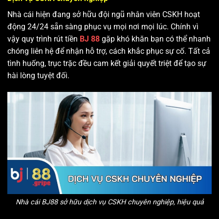
Nhà cái hiện đang sở hữu đội ngũ nhân viên CSKH hoạt
động 24/24 sẵn sàng phục vụ mọi nơi mọi lúc. Chính vì
vậy quy trình rút tiền
BJ 88
gặp khó khăn bạn có thể nhanh
chóng liên hệ để nhận hỗ trợ, cách khắc phục sự cố. Tất cả
tình huống, trục trặc đều cam kết giải quyết triệt để tạo sự
hài lòng tuyệt đối.
Nhà cái BJ88 sở hữu dịch vụ CSKH chuyên nghiệp, hiệu quả