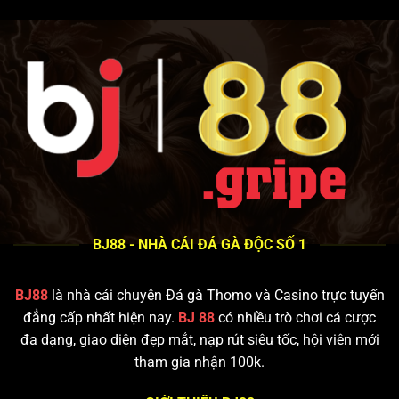
BJ88 - NHÀ CÁI ĐÁ GÀ ĐỘC SỐ 1
BJ88
là nhà cái chuyên Đá gà Thomo và Casino trực tuyến
đẳng cấp nhất hiện nay.
BJ 88
có nhiều trò chơi cá cược
đa dạng, giao diện đẹp mắt, nạp rút siêu tốc, hội viên mới
tham gia nhận 100k.