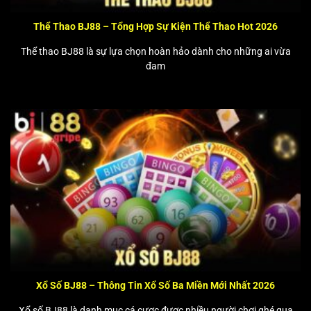
Thể Thao BJ88 – Tổng Hợp Sự Kiện Thể Thao Hot 2026
Thể thao BJ88 là sự lựa chọn hoàn hảo dành cho những ai vừa
đam
Xổ Số BJ88 – Thông Tin Xổ Số Ba Miền Mới Nhất 2026
Xổ số BJ88 là danh mục cá cược được nhiều người chơi ghé qua