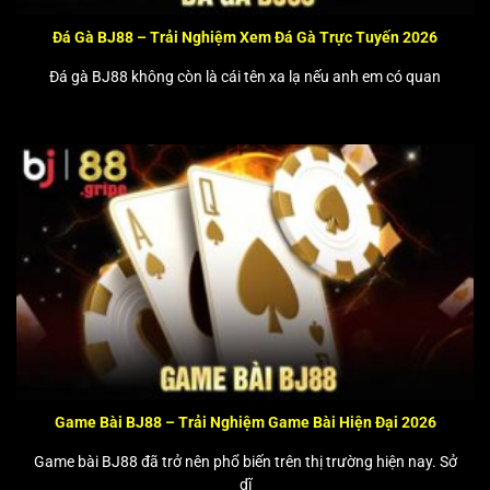
Đá Gà BJ88 – Trải Nghiệm Xem Đá Gà Trực Tuyến 2026
Đá gà BJ88 không còn là cái tên xa lạ nếu anh em có quan
Game Bài BJ88 – Trải Nghiệm Game Bài Hiện Đại 2026
Game bài BJ88 đã trở nên phổ biến trên thị trường hiện nay. Sở
dĩ