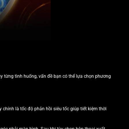
tùy từng tình huống, vấn đề bạn có thể lựa chọn phương
hính là tốc độ phản hồi siêu tốc giúp tiết kiệm thời
 góc phải màn hình. Sau khi tùy chọn hộp thoại xuất