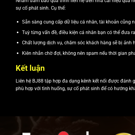
Nhằm đảm bảo quá trình liên hệ đến nhà cái hiệu quả n
sự cố phát sinh. Cụ thể:
Sẵn sàng cung cấp dữ liệu cá nhân, tài khoản cũng n
Tuỳ từng vấn đề, điều kiện cá nhân bạn có thể đưa ra 
Chất lượng dịch vụ, chăm sóc khách hàng sẽ bị ảnh h
Kiên nhẫn chờ đợi, không nên spam nếu thời gian ph
Kết luận
Liên hệ
BJ88 tập hợp đa dạng kênh kết nối được đánh gi
phù hợp với tình huống, sự cố phát sinh để có hướng kh