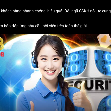
ủa khách hàng nhanh chóng, hiệu quả. Đội ngũ CSKH nỗ lực cung 
m bảo đáp ứng nhu cầu hội viên trên toàn thế giới.