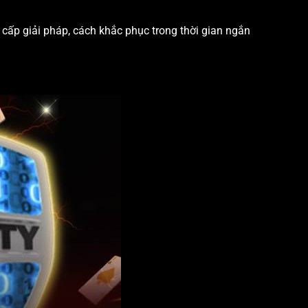
cấp giải pháp, cách khắc phục trong thời gian ngắn