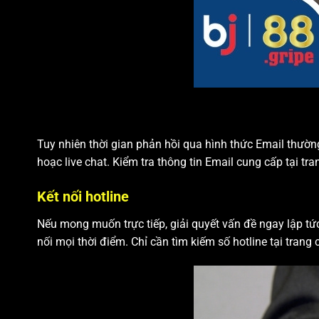
Tuy nhiên thời gian phản hồi qua hình thức Email thường
hoạc live chat. Kiểm tra thông tin Email cung cấp tại tr
Kết nối hotline
Nếu mong muốn trực tiếp, giải quyết vấn đề ngay lập tức
nối mọi thời điểm. Chỉ cần tìm kiếm số hotline tại trang