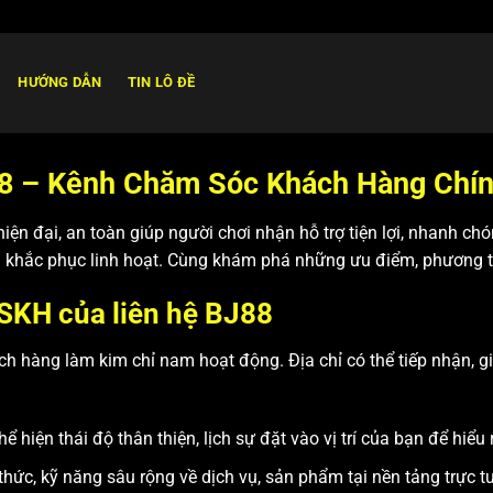
HƯỚNG DẪN
TIN LÔ ĐỀ
8 – Kênh Chăm Sóc Khách Hàng Chí
iện đại, an toàn giúp người chơi nhận hỗ trợ tiện lợi, nhanh chó
ch khắc phục linh hoạt. Cùng khám phá những ưu điểm, phương 
CSKH của liên hệ BJ88
ch hàng làm kim chỉ nam hoạt động. Địa chỉ có thể tiếp nhận, gi
ể hiện thái độ thân thiện, lịch sự đặt vào vị trí của bạn để hiểu
thức, kỹ năng sâu rộng về dịch vụ, sản phẩm tại nền tảng trực 