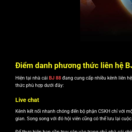
Điểm danh phương thức liên hệ B
Hiện tại nhà cái
BJ 88
đang cung cấp nhiều kênh liên hệ 
thức phù hợp dưới đây:
Live chat
Kênh kết nối nhanh chóng đến bộ phận CSKH chỉ với một l
gian. Song song với đó hội viên cũng có thể lưu lại cu
Để thực hiện bạn cần truy cập vào trang chủ nhà cái ch