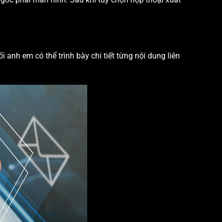
i anh em có thể trình bày chi tiết từng nội dung liên