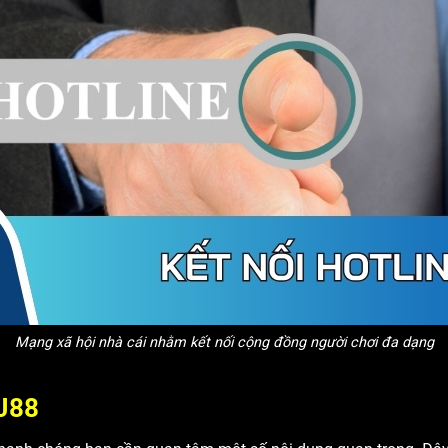
Mạng xã hội nhà cái nhằm kết nối cộng đồng người chơi đa dạng
BJ88