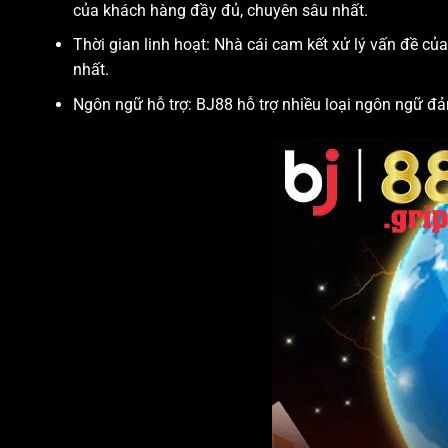
của khách hàng đầy đủ, chuyên sâu nhất.
Thời gian linh hoạt: Nhà cái cam kết xử lý vấn đề c
nhất.
Ngôn ngữ hỗ trợ: BJ88 hỗ trợ nhiều loại ngôn ngữ đả