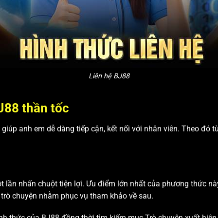
Liên hệ BJ88
J88 thần tốc
giúp anh em dễ dàng tiếp cận, kết nối với nhân viên. Theo đó 
ần nhấn chuột tiện lợi. Ưu điểm lớn nhất của phương thức này c
ộc trò chuyện nhằm phục vụ tham khảo về sau.
ính thức của BJ88 đồng thời tìm kiếm mục Trò chuyện xuất hiện