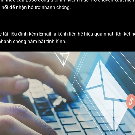
ết nối để nhận hỗ trợ nhanh chóng.
tài liệu đính kèm Email là kênh liên hệ hiệu quả nhất. Khi kết nố
nhanh chóng nắm bắt tình hình.