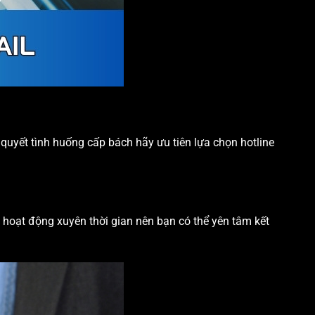
 quyết tình huống cấp bách hãy ưu tiên lựa chọn hotline
i hoạt động xuyên thời gian nên bạn có thể yên tâm kết