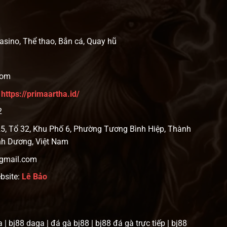
Casino, Thể thao, Bắn cá, Quay hũ
com
:
https://primaartha.id/
2
5, Tổ 32, Khu Phố 6, Phường Tương Bình Hiệp, Thành
nh Dương, Việt Nam
gmail.com
bsite:
Lê Bảo
 bj88 daga | đá gà bj88 | bj88 đá gà trực tiếp | bj88