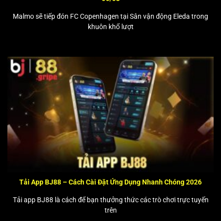
Malmo sẽ tiếp đón FC Copenhagen tại Sân vận động Eleda trong
khuôn khổ lượt
Tải App BJ88 – Cách Cài Đặt Ứng Dụng Nhanh Chóng 2026
Tải app BJ88 là cách để bạn thưởng thức các trò chơi trực tuyến
trên