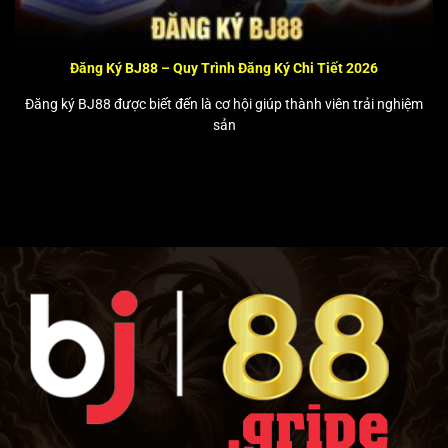
Đăng Ký BJ88 – Quy Trình Đăng Ký Chi Tiết 2026
Đăng ký BJ88 được biết đến là cơ hội giúp thành viên trải nghiệm
sản