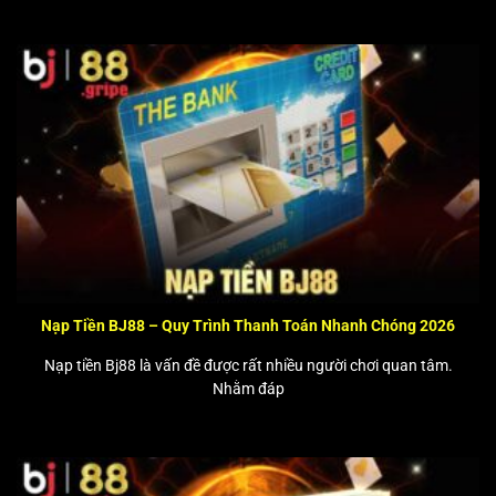
Nạp Tiền BJ88 – Quy Trình Thanh Toán Nhanh Chóng 2026
Nạp tiền Bj88 là vấn đề được rất nhiều người chơi quan tâm.
Nhằm đáp