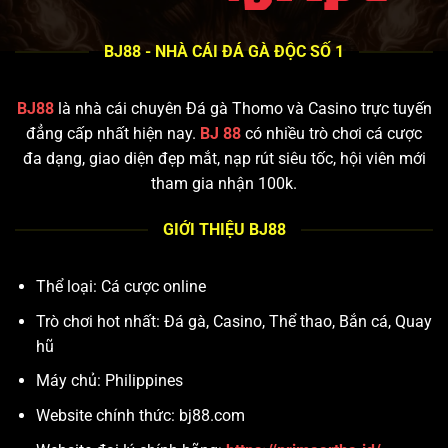
BJ88 - NHÀ CÁI ĐÁ GÀ ĐỘC SỐ 1
BJ88
là nhà cái chuyên Đá gà Thomo và Casino trực tuyến
đẳng cấp nhất hiện nay.
BJ 88
có nhiều trò chơi cá cược
đa dạng, giao diện đẹp mắt, nạp rút siêu tốc, hội viên mới
tham gia nhận 100k.
GIỚI THIỆU BJ88
Thể loại: Cá cược online
Trò chơi hot nhất: Đá gà, Casino, Thể thao, Bắn cá, Quay
hũ
Máy chủ: Philippines
Website chính thức: bj88.com