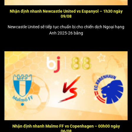
Nhận định nhanh Newcastle United vs Espanyol – 1h30 ngày
09/08
Newcastle United sẽ tiếp tục chuẩn bị cho chiến dịch Ngoại hạng
Anh 2025-26 bằng
Nhận định nhanh Malmo FF vs Copenhagen – 00h00 ngày
06/08