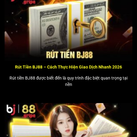
Rút Tiền BJ88 – Cách Thực Hiện Giao Dịch Nhanh 2026
Rút tiền BJ88 được biết đến là quy trình đặc biệt quan trọng tại
nền