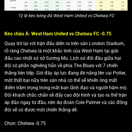
Tỷ lệ kèo bóng đá West Ham United vs Chelsea FC
Kèo châu Á:
West Ham United vs Chelsea FC
-0.75
Quay trở lại với trận đấu diễn ra trên sân London Stadium,
rõ ràng Chelsea là một khắc tinh của West Ham tại giải
đấu cao nhất xứ sở Sương Mù. Lịch sử đối đầu giữa hai
đội có phần nghiêng hẳn về phía The Blues với 7 chiến
thắng liên tiếp. Giờ đây áp lực đang đè nặng lên vai Potter,
một thất bại nữa trên sân nhà có thể sẽ khiến ông mất
điểm trầm trọng trong mắt ban lãnh đạo và người hâm mộ.
Đội khách chắc chắn sẽ đẩy cao đội hình và tạo ra thế trận
áp đảo ngay từ đầu, nên dự đoán Cole Palmer và các đồng
đội sẽ có được một chiến thắng dễ.
Chọn: Chelsea -0.75