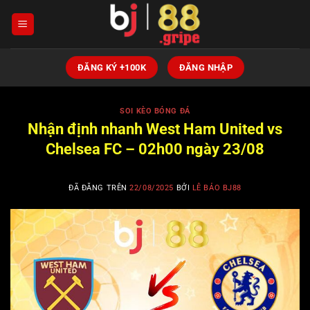
Chuyển
đến
nội
dung
ĐĂNG KÝ +100K
ĐĂNG NHẬP
SOI KÈO BÓNG ĐÁ
Nhận định nhanh West Ham United vs
Chelsea FC – 02h00 ngày 23/08
ĐÃ ĐĂNG TRÊN
22/08/2025
BỞI
LÊ BẢO BJ88