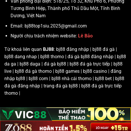
Văn phòng đại diện:
518/25, Tổ 32, Khu Phố 6, Phường
Tương Bình Hiệp, Thành phố Thủ Dầu Một, Tỉnh Bình
Dương, Việt Nam
Email:
bj88top1siu.2025@gmail.com
Người chịu trách nhiệm website:
Lê Bảo
Từ khoá liên quan
BJ88
:
bj88 đăng nhập |
bj88 đá gà |
bj88 dang nhap | bj88 thomo | đá gà bj88 đăng nhập | bj88
da ga | bj88 daga | đá gà bj88 | bj88 đá gà trực tiếp | bj88
live | bj88 đá gà thomo | bj88 games | bj88 casino | đăng
nhập bj88 | bj88 com | bj88 nhà cái thomo | bj88 bet | bj88
đá gà đăng nhập | trang đá gà bj88 | bj88 đá gà trực tiếp
thomo |
Bản quyền website 2026 ©
BJ88