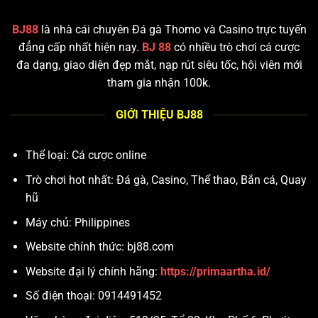
BJ88
là nhà cái chuyên Đá gà Thomo và Casino trực tuyến
đẳng cấp nhất hiện nay.
BJ 88
có nhiều trò chơi cá cược
đa dạng, giao diện đẹp mắt, nạp rút siêu tốc, hội viên mới
tham gia nhận 100k.
GIỚI THIỆU BJ88
Thể loại: Cá cược online
Trò chơi hot nhất: Đá gà, Casino, Thể thao, Bắn cá, Quay
hũ
Máy chủ: Philippines
Website chính thức: bj88.com
Website đại lý chính hãng:
https://primaartha.id/
Số điện thoại:
0914491452