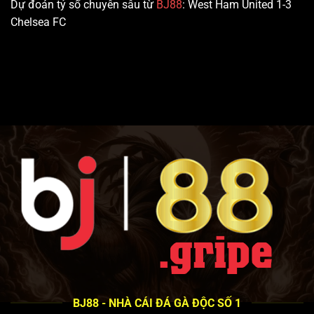
Dự đoán tỷ số chuyên sâu từ
BJ88
: West Ham United 1-3
Chelsea FC
BJ88 - NHÀ CÁI ĐÁ GÀ ĐỘC SỐ 1