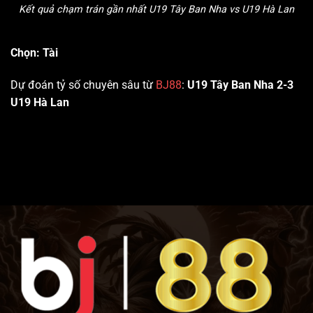
Kết quả chạm trán gần nhất U19 Tây Ban Nha vs U19 Hà Lan
Chọn: Tài
Dự đoán tỷ số chuyên sâu từ
BJ88
:
U19 Tây Ban Nha 2-3
U19 Hà Lan