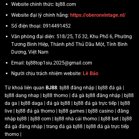
Website chính thức: bj88.com
Website đại lý chính hãng:
https://oberonvintage.nl/
Số điện thoại:
0914491452
Văn phòng đại diện:
518/25, Tổ 32, Khu Phố 6, Phường
Tương Bình Hiệp, Thành phố Thủ Dầu Một, Tỉnh Bình
Dương, Việt Nam
Email:
bj88top1siu.2025@gmail.com
Người chịu trách nhiệm website:
Lê Bảo
Từ khoá liên quan
BJ88
:
bj88 đăng nhập |
bj88 đá gà |
bj88 dang nhap | bj88 thomo | đá gà bj88 đăng nhập | bj88
da ga | bj88 daga | đá gà bj88 | bj88 đá gà trực tiếp | bj88
live | bj88 đá gà thomo | bj88 games | bj88 casino | đăng
nhập bj88 | bj88 com | bj88 nhà cái thomo | bj88 bet | bj88
đá gà đăng nhập | trang đá gà bj88 | bj88 đá gà trực tiếp
thomo |