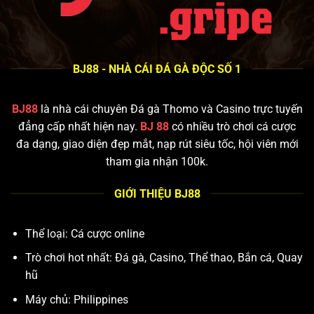
BJ88 - NHÀ CÁI ĐÁ GÀ ĐỘC SỐ 1
BJ88
là nhà cái chuyên Đá gà Thomo và Casino trực tuyến
đẳng cấp nhất hiện nay.
BJ 88
có nhiều trò chơi cá cược
đa dạng, giao diện đẹp mắt, nạp rút siêu tốc, hội viên mới
tham gia nhận 100k.
GIỚI THIỆU BJ88
Thể loại: Cá cược online
Trò chơi hot nhất: Đá gà, Casino, Thể thao, Bắn cá, Quay
hũ
Máy chủ: Philippines