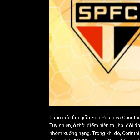
Cuộc đối đầu giữa Sao Paulo và Corinthia
Tuy nhiên, ở thời điểm hiện tại, hai đội đ
nhóm xuống hạng. Trong khi đó, Corinthi