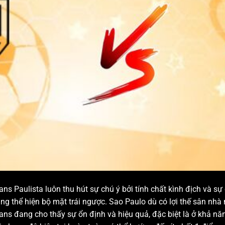
ns Paulista luôn thu hút sự chú ý bởi tính chất kình địch và sự
ang thể hiện bộ mặt trái ngược. Sao Paulo dù có lợi thế sân nhà n
ans đang cho thấy sự ổn định và hiệu quả, đặc biệt là ở khả nă