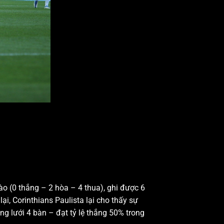
o (0 thắng – 2 hòa – 4 thua), ghi được 6
ại, Corinthians Paulista lại cho thấy sự
ủng lưới 4 bàn – đạt tỷ lệ thắng 50% trong