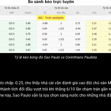
Tỷ lệ kèo bóng đá Sao Paulo vs Corinthians Paulista
o chấp -0.25, cho thấy nhà cái vẫn đánh giá cao đội chủ sân M
 thành tích đối đầu vượt trội khi thắng 6/10 lần chạm trán gần n
hẹ này, Sao Paulo vẫn là lựa chọn sáng nước cho những nhà đầu 