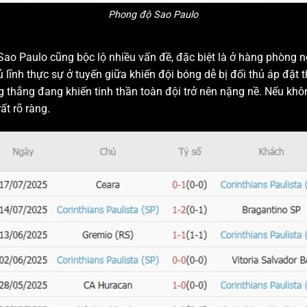
Phong độ Sao Paulo
a Sao Paulo cũng bộc lộ nhiều vấn đề, đặc biệt là ở hàng phòng
ủ lĩnh thực sự ở tuyến giữa khiến đội bóng dễ bị đối thủ áp đặt 
 thắng đang khiến tinh thần toàn đội trở nên nặng nề. Nếu khôn
ất rõ ràng.