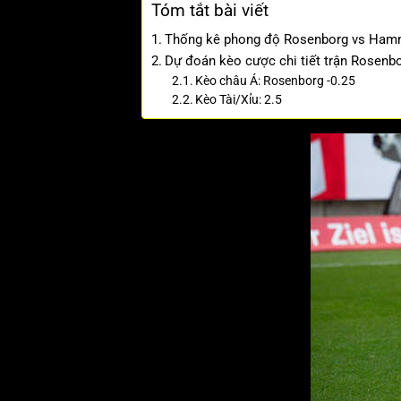
Tóm tắt bài viết
Thống kê phong độ Rosenborg vs Ham
Dự đoán kèo cược chi tiết trận Rosen
Kèo châu Á: Rosenborg -0.25
Kèo Tài/Xỉu: 2.5