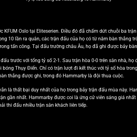
c KFUM Oslo tại Eliteserien. Điều đó đã chấm dứt chuỗi ba trận 
ng 10 lần ra quân, các trận đấu của họ có từ năm bàn thắng trở
trong tấn công. Tại đấu trường châu Âu, họ đã ghi được bảy bàn
u trước với tổng tỷ số 2-1. Sau trận hòa 0-0 trên sân nhà, họ đ
ội bóng Thụy Điển. Chỉ có trận lượt đi kết thúc với tỷ số hòa tro
bàn thắng được ghi, trong đó Hammarby là đội thua cuộc.
 vẫn là thất bại duy nhất của họ trong bảy trận đấu mùa này. H
trận gần nhất. Hammarby được coi là ứng cử viên sáng giá nhất
ải thi đấu nhiều trận sân khách liên tiếp.