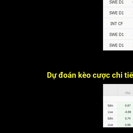
Dự đoán kèo cược chi t