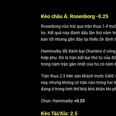
Kèo châu Á:
Rosenborg
-0.25
Rosenborg vừa trải qua trận thua 1-4 trướ
họ. Kết quả này đánh dấu lần thứ năm tro
bàn tốt nhưng gần đây lại thiếu ổn định 
Hammarby đã đánh bại Charleroi ở vòng đấ
hiệp phụ. Đó là trận bất bại thứ tư của đ
trong năm trận gần nhất của họ có năm 
Trận thua 2-3 trên sân khách trước GAIS
nay, nhưng không có trận nào trong hai 
đang ở trong tình thế khá khó khăn khi ph
Chọn: Hammarby
+0.25
Kèo Tài/Xỉu: 2.5