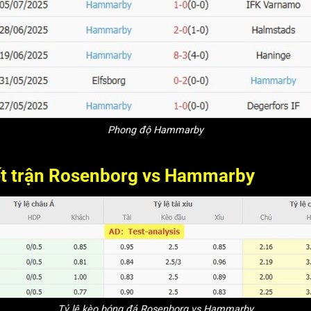
Phong độ Hammarby
iết trận Rosenborg vs Hammarby
Tỷ lệ kèo bóng đá Rosenborg vs Hammarby