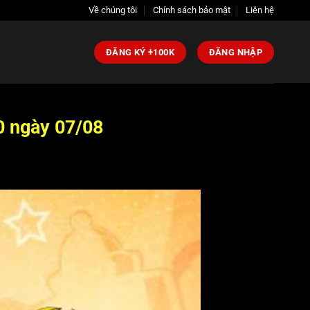
Về chúng tôi
Chính sách bảo mật
Liên hệ
ĐĂNG KÝ +100K
ĐĂNG NHẬP
 ngày 07/08