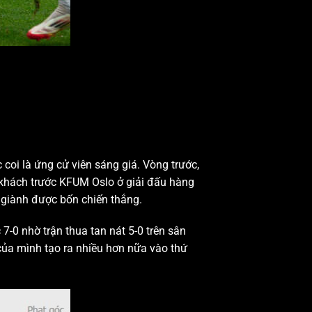
coi là ứng cử viên sáng giá. Vòng trước,
n khách trước KFUM Oslo ở giải đấu hàng
 giành được bốn chiến thắng.
-0 nhờ trận thua tan nát 5-0 trên sân
 của mình tạo ra nhiều hơn nữa vào thứ