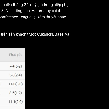
 chiến thắng 2-1 quý giá trong hiệp phụ
hứ 3. Nhìn rộng hơn, Hammarby chỉ để
Conference League lại kém thuyết phục
trên sân khách trước Cukaricki, Basel và