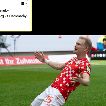
marby
borg vs Hammarby