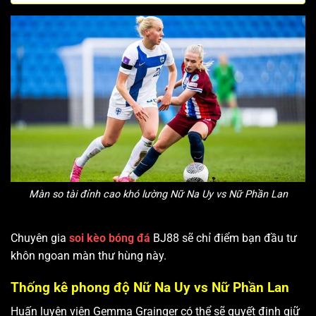
Màn so tài đỉnh cao khó lường Nữ Na Uy vs Nữ Phần Lan
Chuyên gia
soi kèo bóng đá
BJ88 sẽ chỉ điểm bạn đầu tư
khôn ngoan màn thư hùng này.
Thống kê phong độ Nữ Na Uy vs Nữ Phần Lan
Huấn luyện viên Gemma Grainger có thể sẽ quyết định giữ