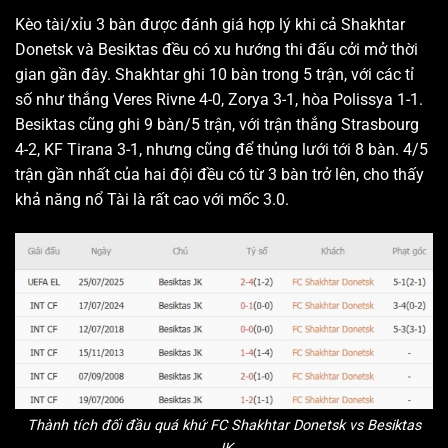
Kèo tài/xỉu 3 bàn được đánh giá hợp lý khi cả Shakhtar
Donetsk và Besiktas đều có xu hướng thi đấu cởi mở thời
gian gần đây. Shakhtar ghi 10 bàn trong 5 trận, với các tỉ
số như thắng Veres Rivne 4-0, Zorya 3-1, hòa Polissya 1-1.
Besiktas cũng ghi 9 bàn/5 trận, với trận thắng Strasbourg
4-2, KF Tirana 3-1, nhưng cũng để thủng lưới tới 8 bàn. 4/5
trận gần nhất của hai đội đều có từ 3 bàn trở lên, cho thấy
khả năng nổ Tài là rất cao với mốc 3.0.
Thành tích đối đầu quá khứ FC Shakhtar Donetsk vs Besiktas