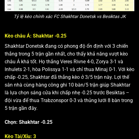
Tỷ lệ kèo chính xác FC Shakhtar Donetsk vs Besiktas JK
Kèo châu Á
:
Shakhtar -0.25
Shakhtar Donetsk đang có phong độ ổn định với 3 chiến
thắng trong 5 trận gần nhất, cho thấy khả năng vượt kèo
châu Á khá tốt. Họ thắng Veres Rivne 4-0, Zorya 3-1 và
Inhulets 2-1, hòa Polissya 1-1 và chỉ thua Minaj 0-1. Với kèo
chấp -0.25, Shakhtar đã thắng kèo ở 3/5 trận này. Lợi thế
sân nhà cùng hàng công ghi 10 bàn/5 trận giúp Shakhtar
là lựa chọn sáng cửa khi chấp nhẹ -0.25 trước Besiktas –
đội vừa để thua Trabzonspor 0-3 và thủng lưới 8 bàn trong
5 trận gần đây.
Chọn
:
Shakhtar -0.25
Kèo Tài/Xỉu
: 3