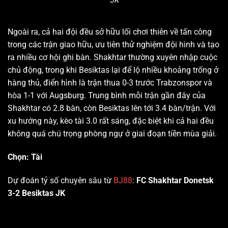
JK
Ngoài ra, cả hai đội đều sở hữu lối chơi thiên về tấn công
trong các trận giao hữu, ưu tiên thử nghiệm đội hình và tạo
ra nhiều cơ hội ghi bàn. Shakhtar thường xuyên nhập cuộc
chủ động, trong khi Besiktas lại để lộ nhiều khoảng trống ở
hàng thủ, điển hình là trận thua 0-3 trước Trabzonspor và
hòa 1-1 với Augsburg. Trung bình mỗi trận gần đây của
Shakhtar có 2.8 bàn, còn Besiktas lên tới 3.4 bàn/trận. Với
xu hướng này, kèo tài 3.0 rất sáng, đặc biệt khi cả hai đều
không quá chú trọng phòng ngự ở giai đoạn tiền mùa giải.
Chọn
: Tài
Dự đoán tỷ số chuyên sâu từ
BJ88
:
FC Shakhtar Donetsk
3-2 Besiktas JK