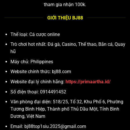
tham gia nhận 100k.
GIỚI THIỆU BJ88
Thể loại: Cá cược online
Trò chơi hot nhất: Đá gà, Casino, Thể thao, Bắn cá, Quay
hũ
Máy chủ: Philippines
Website chính thức: bj88.com
Website đại lý chính hãng:
https://primaartha.id/
Số điện thoại:
0914491452
Văn phòng đại diện:
518/25, Tổ 32, Khu Phố 6, Phường
Tương Bình Hiệp, Thành phố Thủ Dầu Một, Tỉnh Bình
Dương, Việt Nam
Email:
bj88top1siu.2025@gmail.com