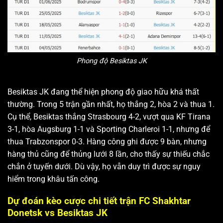
Phong độ Besiktas JK
Besiktas JK đang thể hiện phong độ giao hữu khá thất
thường. Trong 5 trận gần nhất, họ thắng 2, hòa 2 và thua 1.
Cụ thể, Besiktas thắng Strasbourg 4-2, vượt qua KF Tirana
3-1, hòa Augsburg 1-1 và Sporting Charleroi 1-1, nhưng để
thua Trabzonspor 0-3. Hàng công ghi được 9 bàn, nhưng
hàng thủ cũng để thủng lưới 8 lần, cho thấy sự thiếu chắc
chắn ở tuyến dưới. Dù vậy, họ vẫn duy trì được sự nguy
hiểm trong khâu tấn công.
Dự đoán kèo cược chi tiết trận
FC Shakhtar
Donetsk vs Besiktas JK