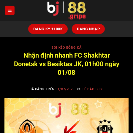
Chuyển
đến
nội
dung
ĐĂNG KÝ +100K
ĐĂNG NHẬP
SOI KÈO BÓNG ĐÁ
Nhận định nhanh FC Shakhtar
Donetsk vs Besiktas JK, 01h00 ngày
01/08
ĐÃ ĐĂNG TRÊN
31/07/2025
BỞI
LÊ BẢO BJ88