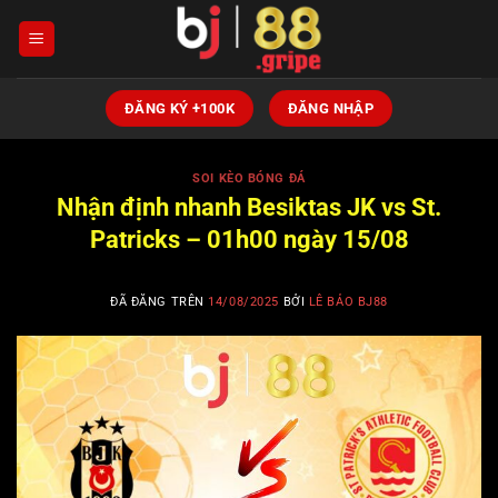
Chuyển
đến
nội
dung
ĐĂNG KÝ +100K
ĐĂNG NHẬP
SOI KÈO BÓNG ĐÁ
Nhận định nhanh Besiktas JK vs St.
Patricks – 01h00 ngày 15/08
ĐÃ ĐĂNG TRÊN
14/08/2025
BỞI
LÊ BẢO BJ88