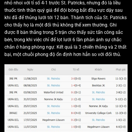
nhỏ nhoi với tỉ số 4-1 trước St. Patricks, nhưng đó là liều
thuốc tinh thần quý giá để đội bóng bắt đầu vực dậy sau
khi đã để thủng lưới tới 12 bàn.
Thành tích của St. Patricks
cho thấy họ là một đối thủ không thể xem thường. Ghi
được 8 bàn thắng trong 5 trận cho thấy sức tấn công sắc
bén, trong khi việc chỉ để lọt lưới 6 lần phản ánh sự chắc
chắn ở hàng phòng ngự. Kết quả là 3 chiến thắng và 2 thất
bại, một chuỗi phong độ ổn định hơn hẳn so với đối thủ.