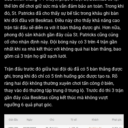
thế lớn để chơi giữ sức mà vẫn đảm bảo an toàn. Trong khi
đó, St. Patricks đã cho thấy sự bế tắc trong khâu ghi bàn
khi đối đầu với Besiktas. Điều này cho thấy khả năng cao
trận tái đấu sẽ diễn ra với ít bàn thắng được ghi.
Hơn nữa,
phong độ sân khách gần đây của St. Patricks cũng củng
cố cho nhận định này. Đội bóng này có 3 trên 4 trận gần
nhất khi xa nhà kết thúc với không quá hai bàn thắng, bao
gồm cả 3 trận họ giữ sạch lưới.
Trận đấu trước đó giữa hai đội dù đã có 5 bàn thắng được
ghi, trong khi đó chỉ có 5 tình huống góc được tạo ra. Rõ
ràng hai đội không thường xuyên chơi tấn công ở biên,
thay vào đó thường tập trung ở trung lộ. Trước đó thì 3 trận
gần đây của Besiktas cũng kết thúc mà không vượt
ngưỡng 6 quả phạt góc.