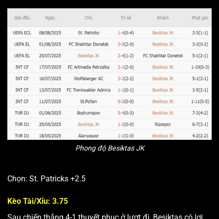
Phong độ Besiktas JK
Chọn: St. Patricks +2.5
Kèo Tài/Xỉu: 3.75
Sau chiến thắng 4-1 thuyết phục ở lượt đi, Besiktas có lợi