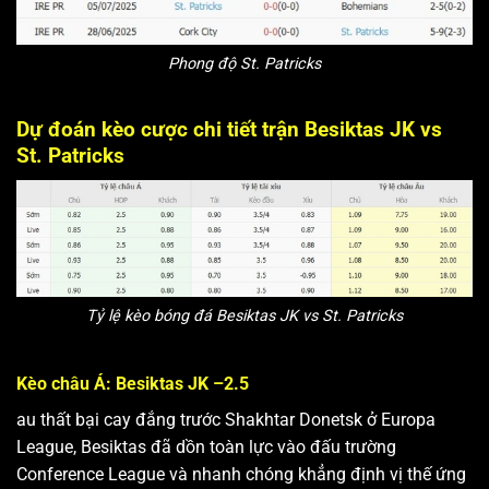
Phong độ St. Patricks
Dự đoán kèo cược chi tiết trận Besiktas JK vs
St. Patricks
Tỷ lệ kèo bóng đá Besiktas JK vs St. Patricks
Kèo châu Á:
Besiktas JK –
2.5
au thất bại cay đắng trước Shakhtar Donetsk ở Europa
League, Besiktas đã dồn toàn lực vào đấu trường
Conference League và nhanh chóng khẳng định vị thế ứng