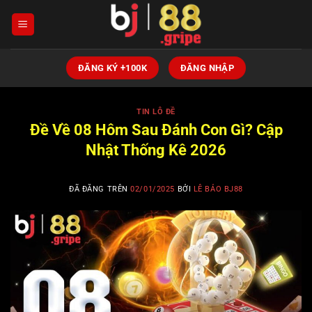
Chuyển
đến
nội
dung
ĐĂNG KÝ +100K
ĐĂNG NHẬP
TIN LÔ ĐỀ
Đề Về 08 Hôm Sau Đánh Con Gì? Cập
Nhật Thống Kê 2026
ĐÃ ĐĂNG TRÊN
02/01/2025
BỞI
LÊ BẢO BJ88