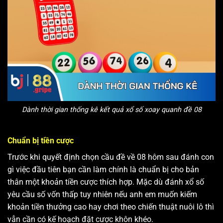
Dành thời gian thống kê kết quả xổ số xoay quanh đề 08
Chuẩn bị tiền cược
Trước khi quyết định chọn cầu đề về 08 hôm sau đánh con
gì việc đầu tiên bạn cần làm chính là chuẩn bị cho bản
thân một khoản tiền cược thích hợp. Mặc dù đánh xổ số
yêu cầu số vốn thấp tuy nhiên nếu anh em muốn kiếm
khoản tiền thưởng cao hay chơi theo chiến thuật nuôi lô thì
vẫn cần có kế hoạch đặt cược khôn khéo.