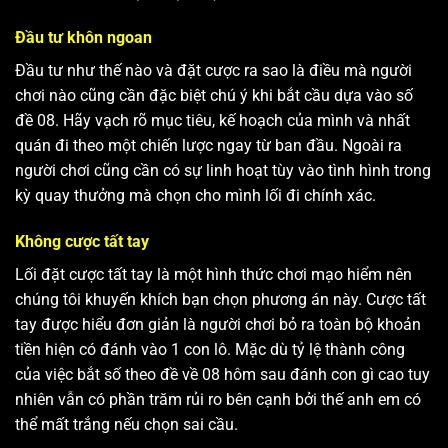
Đầu tư khôn ngoan
Đầu tư như thế nào và đặt cược ra sao là điều mà người
chơi nào cũng cần đặc biệt chú ý khi bắt cầu dựa vào số
đề 08. Hãy vạch rõ mục tiêu, kế hoạch của mình và nhất
quán đi theo một chiến lược ngay từ ban đầu. Ngoài ra
người chơi cũng cần có sự linh hoạt tùy vào tình hình trong
kỳ quay thưởng mà chọn cho mình lối đi chính xác.
Không cược tất tay
Lối đặt cược tất tay là một hình thức chơi mạo hiểm nên
chúng tôi khuyến khích bạn chọn phương án này. Cược tất
tay được hiểu đơn giản là người chơi bỏ ra toàn bộ khoản
tiền hiện có đánh vào 1 con lô. Mặc dù tỷ lệ thành công
của việc bắt số theo đề về 08 hôm sau đánh con gì cao tuy
nhiên vẫn có phần trăm rủi ro bên cạnh bởi thế anh em có
thể mất trắng nếu chọn sai cầu.