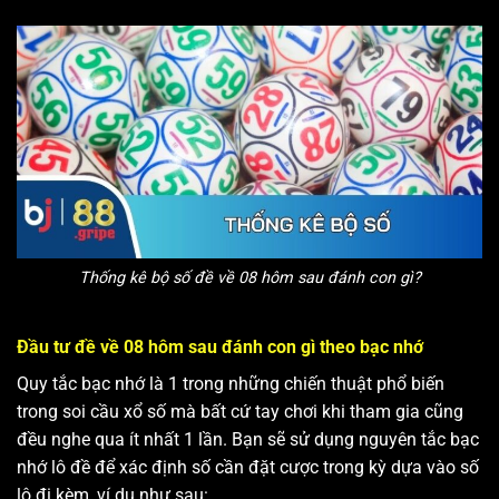
Thống kê bộ số đề về 08 hôm sau đánh con gì?
Đầu tư đề về 08 hôm sau đánh con gì theo bạc nhớ
Quy tắc bạc nhớ là 1 trong những chiến thuật phổ biến
trong soi cầu xổ số mà bất cứ tay chơi khi tham gia cũng
đều nghe qua ít nhất 1 lần. Bạn sẽ sử dụng nguyên tắc bạc
nhớ lô đề để xác định số cần đặt cược trong kỳ dựa vào số
lô đi kèm, ví dụ như sau: