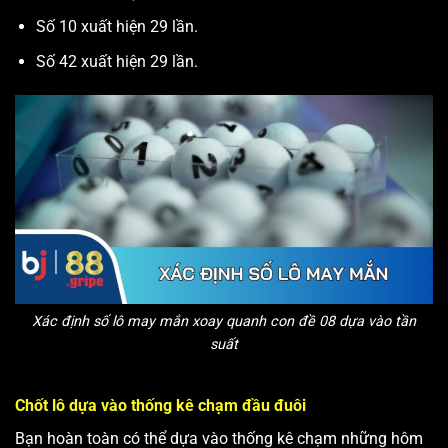
Số 10 xuất hiện 29 lần.
Số 42 xuất hiện 29 lần.
Xác định số lô may mắn xoay quanh con đề 08 dựa vào tần
suất
Chốt lô dựa vào thống kê chạm đầu đuôi
Bạn hoàn toàn có thể dựa vào thống kê chạm những hôm