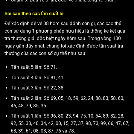
Soi cầu theo các tần suất lô
Để xác định đề về 08 hôm sau đánh con gì, các cao thủ
còn sử dụng 1 phương pháp hữu hiệu là thống kê kết quả
trả thưởng giải đặc biệt ngày hôm sau. Trong vòng 100
ngày gần đây nhất, chúng tôi xác định được tần suất trả
thưởng của các con số cụ thể như sau:
Tần suất 5 lần: Số 71.
Tần suất 4 lần: Số 81, 41.
Tần suất 3 lần: Số 22, 38.
Tần suất 2 lần: Số 69, 05, 18, 59, 62, 24, 88, 83, 58, 60,
46, 48, 79, 85, 35.
Tần suất 1 lần: Số 96, 80, 23, 94, 75, 10, 54, 89, 82, 28,
92, 55, 30, 40, 34, 42, 00, 15, 27, 37, 98, 73, 99, 66, 47, 67,
63, 39, 61, 08, 03, 87, 76 và 78.